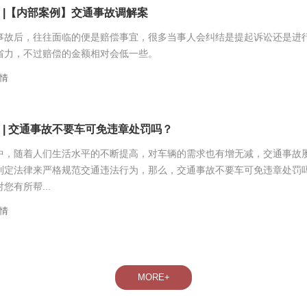
 |【内部案例】交通事故调解案
事故后，往往面临的便是赔偿事宜，很多当事人会纠结是提起诉讼还是进
省力，不过赔偿的金额相对会低一些。
情
 | 交通事故不要车可免违章处罚吗？
中，随着人们生活水平的不断提高，对车辆的需求也有增无减，交通事故
制定法律来严格规范交通违法行为，那么，交通事故不要车可免违章处罚
您有所帮...
情
MORE+