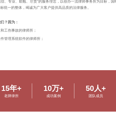
“诚信、专业、勤勉、尽责”的服务理念，以创办一流律师事务所为目标，国
目标统一的整体，竭诚为广大客户提供高品质的法律服务。
我们？因为：
故和工伤事故的律师所；
案件管理系统软件的律师所；
，并免费给受害人赠书的律师所；
律师所。
通事故和工伤类型案件的律师所，别的律师所或者律师，除了交通事故类
件管理系统软件”的律师所。因为我们积累了多年的办案经验，拥有专业
15年+
10万+
50人+
老牌律所
成功案例
团队成员
受害人慕名前来委托，我们北京分所拥有数万册已经办完的交通事故案卷
师所为单位，为交通事故受害者提供团队服务，我们的团队有近50人。