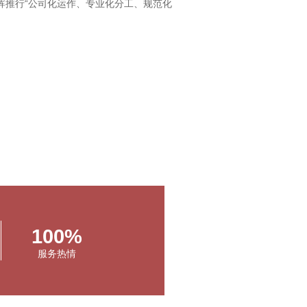
晖推行“公司化运作、专业化分工、规范化
案件，其他类型案件都接。
的团队，投入大量的时间和精力，才取得今
100%
服务热情
，这样的经验积累不是可以随便吹牛皮吹出
我们从接待咨询、接受委托、调查取证、沟