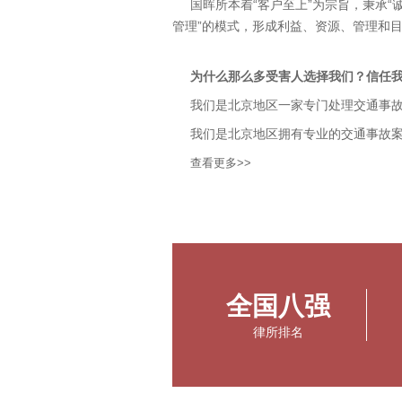
国晖所本着“客户至上”为宗旨，秉承
管理”的模式，形成利益、资源、管理和
为什么那么多受害人选择我们？信任
我们是北京地区一家专门处理交通事
我们是北京地区拥有专业的交通事故
我们是为受害人写书、为受害人呐喊
查看更多>>
我们是为受害人“先打官司后收费”的
凭什么让我相信你们比别人更专业？
第一，看专业类型。在北京，只做交
第二，看案件管理。拥有“交通事故案
全国八强
天的成果。
律所排名
第三，看案例数量。每月都有数百位
来的。
第四，看专业团队。我们真正的是以律