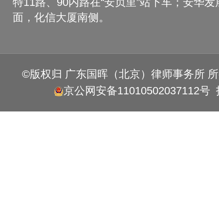
特11路、90内路在“安贞里”站下车；安华
面，化信大厦南侧。
©版权归 广东国晖（北京）律师事务所 
京公网安备11010502037112号